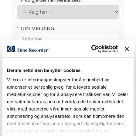
Hva gjelder henvendelsen?
DIN MELDING
Denne nettsiden benytter cookies
Jeg bekrefter at dere kan lagre min
Vi bruker informasjonskapsler for å gi innhold og
kontaktinfo samt kontakte meg med
annonser et personlig preg, for å levere sosiale
informasjon og oppdateringer vedrørende
mediefunksjoner og for å analysere trafikken vår. Vi deler
produkter og tjenester.
dessuten informasjon om hvordan du bruker nettstedet
vårt, med partnerne våre innen sosiale medier,
Vi samarbeider med tredjeparter i forbindelse
annonsering og analysearbeid, som kan kombinere den
med markedsføring av våre produkter og
med annen informasjon du har gjort tilgjengelig for dem,
tjenester, og jeg aksepterer at min epost
adresse kan deles med trendjepart og bli
eller som de har samlet inn gjennom din bruk av