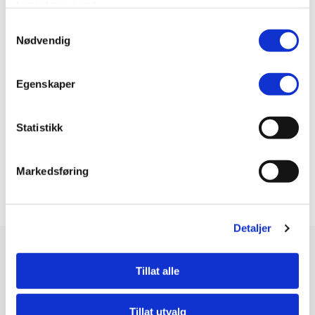
benyttet til slik markedsføring.
tjenestene deres.
Samtykkevalg
Nødvendig
Samtykke
Ja
Egenskaper
Nei
Statistikk
SEND
Markedsføring
Detaljer
Tillat alle
Tillat utvalg