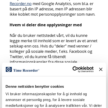
Recorder.no
med Google Analytics, som bl.a. er
basert på din IP adresse, men IP adressen blir
ikke koblet mot personopplysninger som navn.
Hvem vi deler dine opplysninger med
Når du bruker nettstedet vårt, vil du kunne
legge merke til innhold som er levert av et annet
selskap enn oss. Hvis du “deler” med venner /
kolleger på sosiale medier, f.eks. Facebook og
Twitter, vil du kunne få tilsendt
informasjonskapsler fra disse sosiale
nettverkene. Vi har ikke tilgang til og kan ikke
kontrollere informasjonskapsler som brukes av
disse selskapene eller av tredjepartsnettsteder.
Vi foreslår at du går inn på nettsteder til
Denne nettsiden benytter cookies
tredjepart for å finne opplysninger om deres
informasjonskapsler og hvordan de kan
Vi bruker informasjonskapsler for å gi innhold og
håndteres. Vi benytter Google kundematch for
annonser et personlig preg, for å levere sosiale
markedsførings formål og kan dele e-post
mediefunksjoner og for å analysere trafikken vår. Vi deler