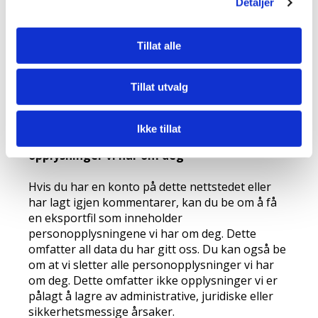
Detaljer
personopplysninger når som helst (bortsett fra
brukernavn). Nettstedets administratorer kan
også se og redigere denne informasjonen.
Tillat alle
Google Analytics lagrer enkelte statistikker
koblet mot en bruker ID (men ikke knyttet
Tillat utvalg
direkte til ditt navn). Disse slettes automatisk
etter 24mnd.
Ikke tillat
Rettighetene dine når det gjelder
opplysninger vi har om deg
Hvis du har en konto på dette nettstedet eller
har lagt igjen kommentarer, kan du be om å få
en eksportfil som inneholder
personopplysningene vi har om deg. Dette
omfatter all data du har gitt oss. Du kan også be
om at vi sletter alle personopplysninger vi har
om deg. Dette omfatter ikke opplysninger vi er
pålagt å lagre av administrative, juridiske eller
sikkerhetsmessige årsaker.