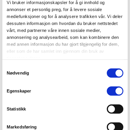
Vi bruker informasjonskapsler for å gi innhold og
Tidsentral mini
annonser et personlig preg, for å levere sosiale
mediefunksjoner og for å analysere trafikken vår. Vi deler
‘- Automatisk sommer/vintertidomstilling
dessuten informasjon om hvordan du bruker nettstedet
– Automatisk rettstilling etteer eksempelvis
strømavbrudd.
vårt, med partnerne våre innen sosiale medier,
– Impulsutganger for styring av klokker.
annonsering og analysearbeid, som kan kombinere den
– Reléutganger for å styre vifter, belysning,
med annen informasjon du har gjort tilgjengelig for dem,
alarmer, pausesignaler m.m.
eller som de har samlet inn gjennom din bruk av
tjenestene deres.
Les mer
Samtykkevalg
Nødvendig
Egenskaper
Statistikk
Markedsføring
Tidsentral Pro-line II