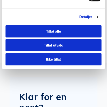
‘- 19″ modulsystem.
– Innebygd driftsikkerhet.
– Kan fjernstyres og konfigureres via
Detaljer
Ethernetmodul.
– Pro-line II
Tillat alle
Les mer
Tillat utvalg
Ikke tillat
Klar for en