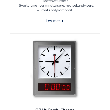
– Matthvit urtavle.
– Svarte time- og minuttvisere, rød sekundvisere.
– Front i polykarbonat.
Les mer
OP Ur Combi Chrono