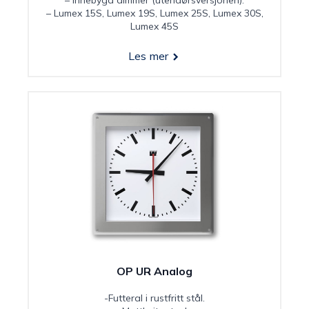
– Innebygd dimmer (utendørsversjonen).
– Lumex 15S, Lumex 19S, Lumex 25S, Lumex 30S,
Lumex 45S
Les mer
OP UR Analog
-Futteral i rustfritt stål.