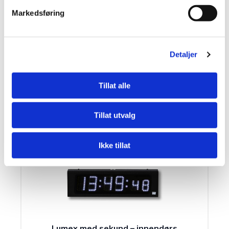
Markedsføring
Lumex – Innendørs/utendørs
‘- Futteral i svartlakkert aluminium.
Detaljer
– Front i polykarbonat.
– Lysdioder finnes i rødt, grønt eller gult.
– Innebygd dimmer (utendørs versjonen).
Tillat alle
– Lumex 15, Lumex 19, Lumex 25, Lumex 30 og
Lumex 45.
Tillat utvalg
Les mer
Ikke tillat
Lumex med sekund – innendørs