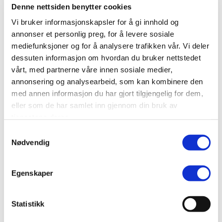
Denne nettsiden benytter cookies
Vi bruker informasjonskapsler for å gi innhold og
annonser et personlig preg, for å levere sosiale
mediefunksjoner og for å analysere trafikken vår. Vi deler
dessuten informasjon om hvordan du bruker nettstedet
Lumex – innendørs
vårt, med partnerne våre innen sosiale medier,
annonsering og analysearbeid, som kan kombinere den
‘- Futteral i svartlakkert aluminium.
– Front i polykarbonat.
med annen informasjon du har gjort tilgjengelig for dem,
– Lysdioder finnes i rødt, grønt eller gult.
eller som de har samlet inn gjennom din bruk av
– Innebygd dimmer.
tjenestene deres.
– Lumex 5, Lumex 7 og Lumex 12
Samtykkevalg
Les mer
Nødvendig
Egenskaper
Statistikk