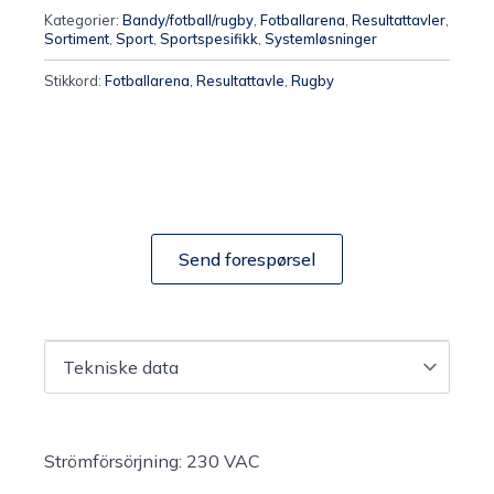
Kategorier:
Bandy/fotball/rugby
,
Fotballarena
,
Resultattavler
,
Sortiment
,
Sport
,
Sportspesifikk
,
Systemløsninger
Stikkord:
Fotballarena
,
Resultattavle
,
Rugby
Send forespørsel
Strömförsörjning:
230 VAC