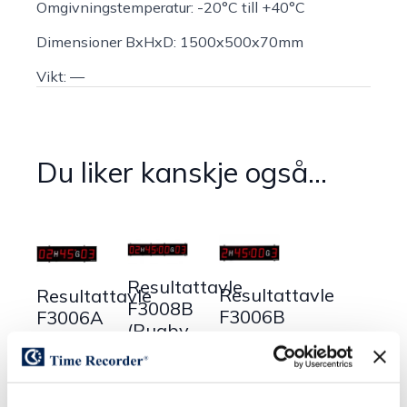
Omgivningstemperatur:
-20°C till +40°C
Dimensioner BxHxD:
1500x500x70mm
Vikt: —
Du liker kanskje også…
Resultattavle
Resultattavle
Resultattavle
F3008B
F3006B
F3006A
(Rugby
(Fotball
(Rugby
III)
III)
II)
Les
Les
Les