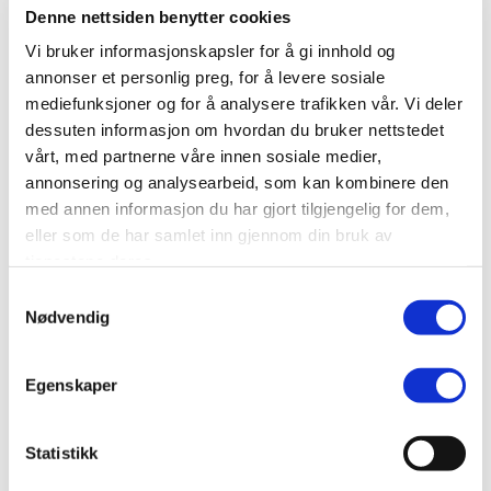
Mer
Mer
Mer
Denne nettsiden benytter cookies
Vi bruker informasjonskapsler for å gi innhold og
annonser et personlig preg, for å levere sosiale
mediefunksjoner og for å analysere trafikken vår. Vi deler
dessuten informasjon om hvordan du bruker nettstedet
vårt, med partnerne våre innen sosiale medier,
annonsering og analysearbeid, som kan kombinere den
med annen informasjon du har gjort tilgjengelig for dem,
Kontakt oss - Prisforespørsel
eller som de har samlet inn gjennom din bruk av
tjenestene deres.
Samtykkevalg
NAVN
Nødvendig
Egenskaper
FIRMANAVN
Statistikk