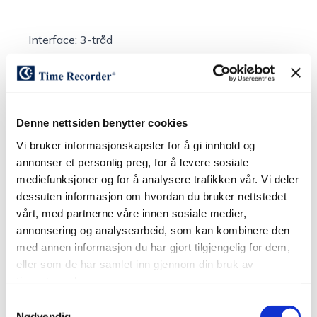
Interface: 3-tråd
Temperaturområde: -40
°
C till +85
°
C
Anslutningsspänning: +8V till 35V DC
(Strömförsörjs från huvudur / tidcentral)
Denne nettsiden benytter cookies
Strömförbrukning: 0.2 W (nominell)
Vi bruker informasjonskapsler for å gi innhold og
Hölje : Plastlåda.
annonser et personlig preg, for å levere sosiale
mediefunksjoner og for å analysere trafikken vår. Vi deler
Dimensioner: 110 x 110 x 65 mm
dessuten informasjon om hvordan du bruker nettstedet
vårt, med partnerne våre innen sosiale medier,
Anslutningskabel: 3 x 0,25 mm
2
skärmad, max.
annonsering og analysearbeid, som kan kombinere den
längd 300m
med annen informasjon du har gjort tilgjengelig for dem,
Exempel på kabel:
eller som de har samlet inn gjennom din bruk av
tjenestene deres.
ELAKY/ELAQBY 2 x 2 x 0,28 mm
2
Samtykkevalg
LIYCY 3 x 0,25 mm
2
Nødvendig