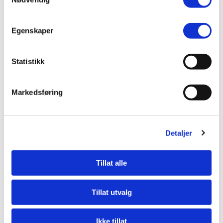
Egenskaper
Du liker kanskje også…
Statistikk
Markedsføring
Resultattavle
F300/450B
Detaljer
Les
Mer
Tillat alle
Tillat utvalg
Ikke tillat