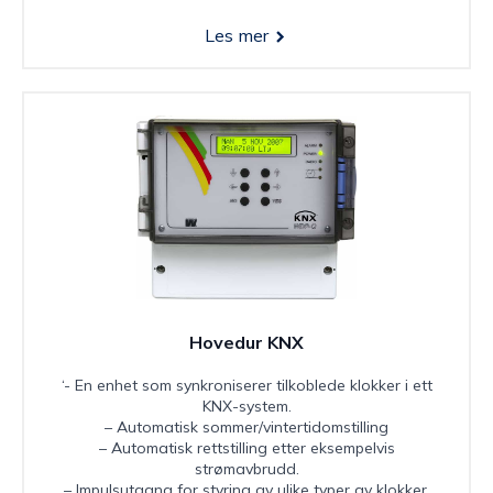
Les mer
Hovedur KNX
‘- En enhet som synkroniserer tilkoblede klokker i ett
KNX-system.
– Automatisk sommer/vintertidomstilling
– Automatisk rettstilling etter eksempelvis
strømavbrudd.
– Impulsutgang for styring av ulike typer av klokker.