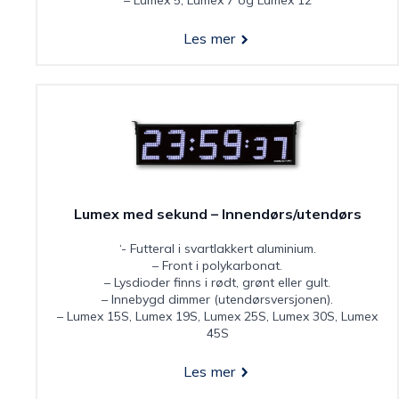
Les mer
Lumex med sekund – Innendørs/utendørs
‘- Futteral i svartlakkert aluminium.
– Front i polykarbonat.
– Lysdioder finns i rødt, grønt eller gult.
– Innebygd dimmer (utendørsversjonen).
– Lumex 15S, Lumex 19S, Lumex 25S, Lumex 30S, Lumex
45S
Les mer