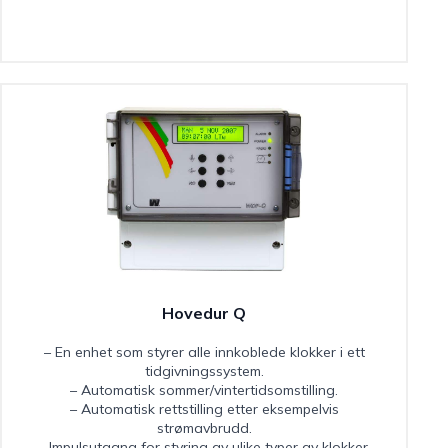
Hovedur Q
– En enhet som styrer alle innkoblede klokker i ett
tidgivningssystem.
– Automatisk sommer/vintertidsomstilling.
– Automatisk rettstilling etter eksempelvis
strømavbrudd.
– Impulsutgang for styring av ulike typer av klokker.