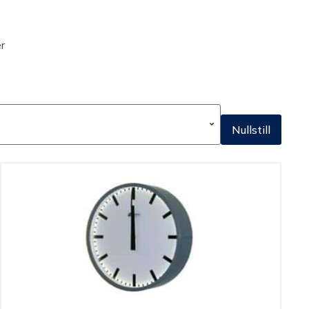
r
Nullstill