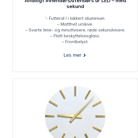
Analogt innendørs/utendørs ur LED – med
sekund
‘- Futteral l i lakkert aluminium.
– Matthvit urskive.
– Svarte time- og minuttvisere, røde sekundvisere.
– Flatt beskyttelsesglass.
– Frontbelyst.
Les mer