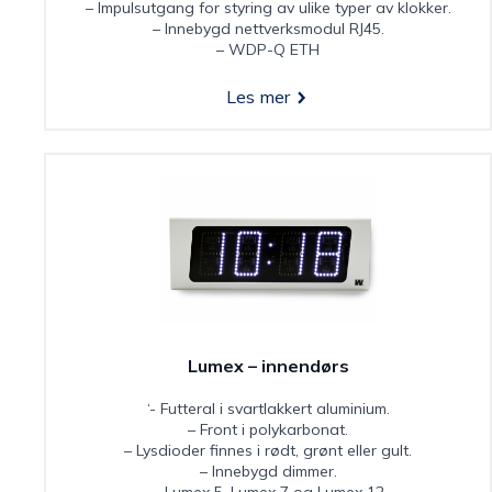
– Impulsutgang for styring av ulike typer av klokker.
– Innebygd nettverksmodul RJ45.
– WDP-Q ETH
Les mer
Lumex – innendørs
‘- Futteral i svartlakkert aluminium.
– Front i polykarbonat.
– Lysdioder finnes i rødt, grønt eller gult.
– Innebygd dimmer.
– Lumex 5, Lumex 7 og Lumex 12