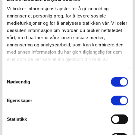
Vi bruker informasjonskapsler for å gi innhold og
Strömförbrukning:
—
annonser et personlig preg, for å levere sosiale
Omgivningstemp.:
-20°C till +50°C
mediefunksjoner og for å analysere trafikken vår. Vi deler
dessuten informasjon om hvordan du bruker nettstedet
Skyddsklass (inomhus/utomhus):
IP52/IP54
vårt, med partnerne våre innen sosiale medier,
annonsering og analysearbeid, som kan kombinere den
med annen informasjon du har gjort tilgjengelig for dem,
GPS
eller som de har samlet inn gjennom din bruk av
tjenestene deres.
Automatisk sommar/vintertid.:
Ja
Samtykkevalg
Strömförsörjning:
230 VAC
Nødvendig
– Belysning (tillval):
+ 230 VAC
Egenskaper
Strömförbrukning:
—
Omgivningstemp.:
-20°C till +50°C
Statistikk
Skyddsklass (inomhus/utomhus):
IP44/IP44