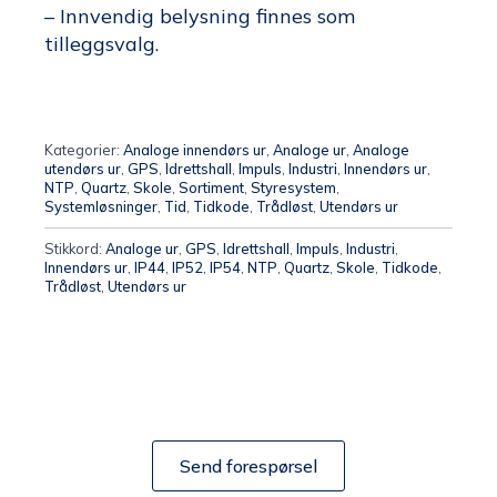
– Innvendig belysning finnes som
tilleggsvalg.
Kategorier:
Analoge innendørs ur
,
Analoge ur
,
Analoge
utendørs ur
,
GPS
,
Idrettshall
,
Impuls
,
Industri
,
Innendørs ur
,
NTP
,
Quartz
,
Skole
,
Sortiment
,
Styresystem
,
Systemløsninger
,
Tid
,
Tidkode
,
Trådløst
,
Utendørs ur
Stikkord:
Analoge ur
,
GPS
,
Idrettshall
,
Impuls
,
Industri
,
Innendørs ur
,
IP44
,
IP52
,
IP54
,
NTP
,
Quartz
,
Skole
,
Tidkode
,
Trådløst
,
Utendørs ur
Send forespørsel