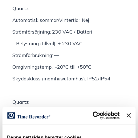
Quartz
Automatisk sommar/vintertid.:
Nej
Strömförsörjning:
230 VAC / Batteri
– Belysning (tillval):
+ 230 VAC
Strömförbrukning:
—
Omgivningstemp.:
-20°C till +50°C
Skyddsklass (inomhus/utomhus):
IP52/IP54
Quartz
Automatisk sommar/vintertid.:
Nej
Strömförsörjning:
230 VAC / Batteri
– Belysning (tillval):
+ 230 VAC
Denne nettsiden benytter cookies