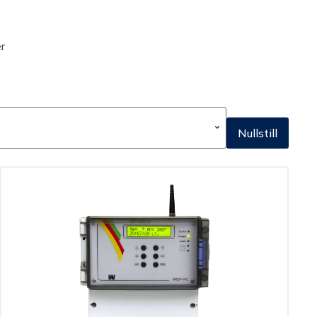
r
Nullstill