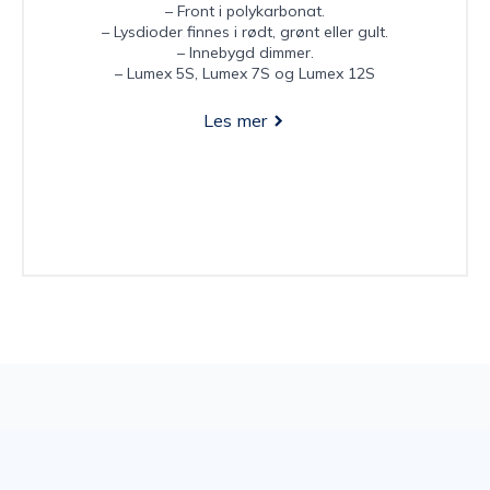
– Front i polykarbonat.
– Lysdioder finnes i rødt, grønt eller gult.
– Innebygd dimmer.
– Lumex 5S, Lumex 7S og Lumex 12S
Les mer