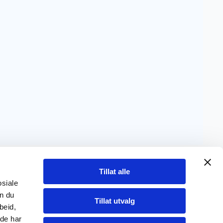
Kontor
Martin Linges vei 25,
Tillat alle
1364 Fornebu
osiale
Telefon: 22 66 05 10
an du
Tillat utvalg
beid,
E-post: salg@timerecorder.no
 de har