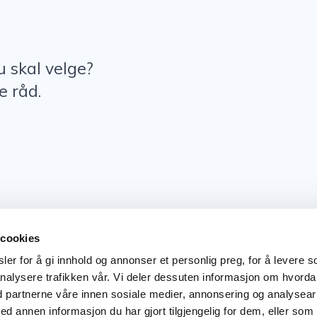
u skal velge?
e råd.
Kontakt
Følg oss
Kontakt oss
Facebook
 cookies
er for å gi innhold og annonser et personlig preg, for å levere s
Linkedin
nalysere trafikken vår. Vi deler dessuten informasjon om hvord
d partnerne våre innen sosiale medier, annonsering og analysear
annen informasjon du har gjort tilgjengelig for dem, eller som