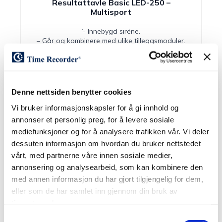
Resultattavle Basic LED-250 –
Multisport
‘- Innebygd siréne.
– Går og kombinere med ulike tilleggsmoduler.
– Styres via styreenhet med
forhåndsprogrammerte regler.
– Resultattavlen finnes med radiostyrt eller kablet
tilkobling.
– Anbefalt plassering er på hallens kortside.
Denne nettsiden benytter cookies
– Passer til badminton, basket, bordtennis,
boksing, bryting, futsal, håndball, innebandy,
Vi bruker informasjonskapsler for å gi innhold og
innendørsfotball, tennis, tidtaking, tyngdeløft,
annonser et personlig preg, for å levere sosiale
vannpolo og volleyball.
mediefunksjoner og for å analysere trafikken vår. Vi deler
dessuten informasjon om hvordan du bruker nettstedet
Les mer
vårt, med partnerne våre innen sosiale medier,
annonsering og analysearbeid, som kan kombinere den
med annen informasjon du har gjort tilgjengelig for dem,
eller som de har samlet inn gjennom din bruk av
tjenestene deres.
Samtykkevalg