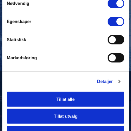
Nødvendig
gir deg en kostnadseffektiv hverdag med riktig
lønnsutbetaling hver gang!
Egenskaper
BESØK
Statistikk
Markedsføring
Detaljer
Tillat alle
WESTERSTRAND
Tillat utvalg
Norges største forhandler av Westerstrand