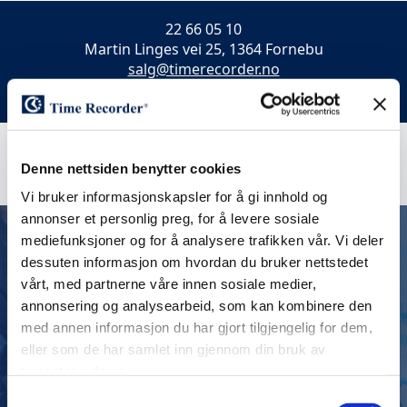
22 66 05 10
Martin Linges vei 25, 1364 Fornebu
salg@timerecorder.no
Denne nettsiden benytter cookies
Vi bruker informasjonskapsler for å gi innhold og
annonser et personlig preg, for å levere sosiale
mediefunksjoner og for å analysere trafikken vår. Vi deler
dessuten informasjon om hvordan du bruker nettstedet
vårt, med partnerne våre innen sosiale medier,
annonsering og analysearbeid, som kan kombinere den
TIMEREGISTRERING
med annen informasjon du har gjort tilgjengelig for dem,
eller som de har samlet inn gjennom din bruk av
tjenestene deres.
Vi har jobbet med timeregistrering i over 100 år og vi
Samtykkevalg
vet hva som fungerer. Total pakken med vår løsning