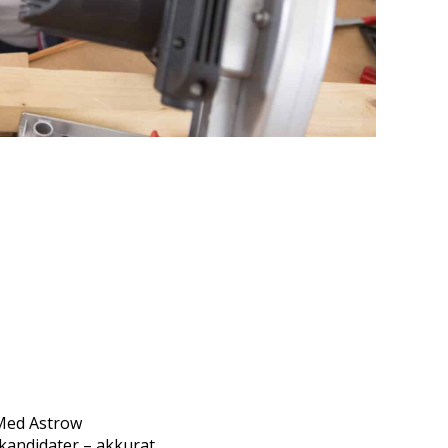
 Med Astrow
ekandidater – akkurat