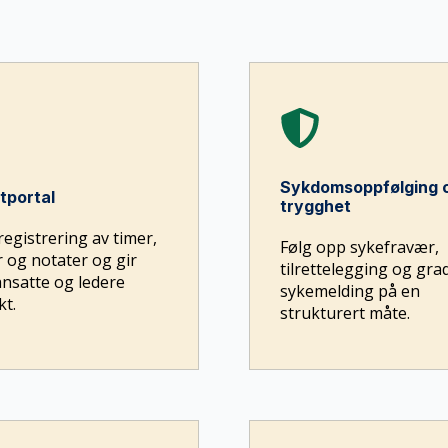
Sykdomsoppfølging 
tportal
trygghet
registrering av timer,
Følg opp sykefravær,
 og notater og gir
tilrettelegging og gra
nsatte og ledere
sykemelding på en
kt.
strukturert måte.