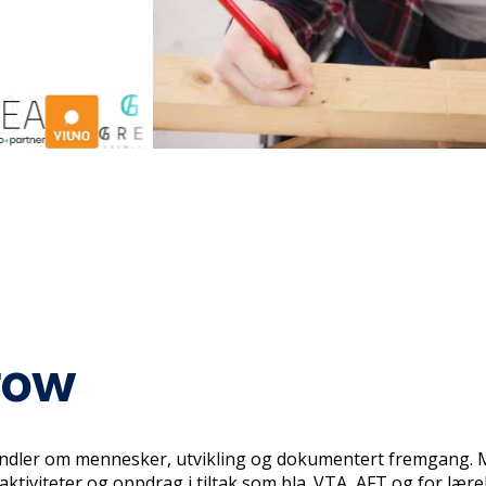
row
 handler om mennesker, utvikling og dokumentert fremgang.
 aktiviteter og oppdrag i tiltak som bla. VTA, AFT og for lær