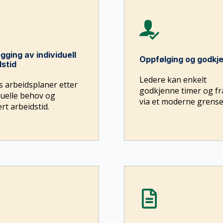
gging av individuell
Oppfølging og godkj
dstid
Ledere kan enkelt
s arbeidsplaner etter
godkjenne timer og f
duelle behov og
via et moderne grenses
rt arbeidstid.