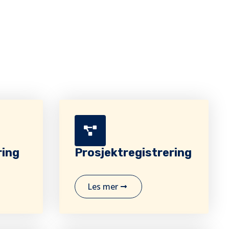
ring
Prosjektregistrering
Les mer