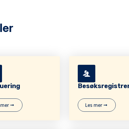
ler
uering
Besøksregistre
 mer
Les mer