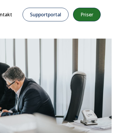
ntakt
Supportportal
Priser