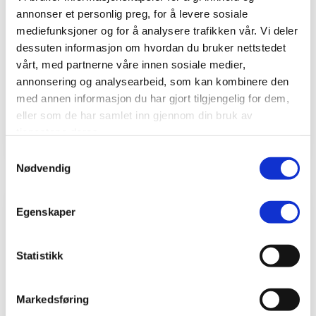
annonser et personlig preg, for å levere sosiale
Besøksregistrering
mediefunksjoner og for å analysere trafikken vår. Vi deler
Enkel og effektiv registrering av
dessuten informasjon om hvordan du bruker nettstedet
besøkende via QR-kode, nettbrett eller
vårt, med partnerne våre innen sosiale medier,
terminal. Gir full oversikt over hvem som
annonsering og analysearbeid, som kan kombinere den
er på stedet
med annen informasjon du har gjort tilgjengelig for dem,
eller som de har samlet inn gjennom din bruk av
Les mer
tjenestene deres.
Samtykkevalg
Nødvendig
Egenskaper
Statistikk
Prosjektregistrering
Stemple direkte på prosjekt i sanntid
eller etterregistrer timer ved behov. Gir
Markedsføring
presis oversikt over ressursbruk og