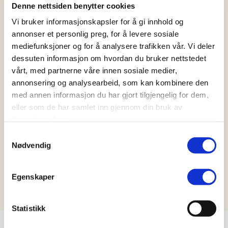
personvernerklæring
her.
Denne nettsiden benytter cookies
Vi bruker informasjonskapsler for å gi innhold og
annonser et personlig preg, for å levere sosiale
SEND
mediefunksjoner og for å analysere trafikken vår. Vi deler
dessuten informasjon om hvordan du bruker nettstedet
vårt, med partnerne våre innen sosiale medier,
annonsering og analysearbeid, som kan kombinere den
med annen informasjon du har gjort tilgjengelig for dem,
eller som de har samlet inn gjennom din bruk av
tjenestene deres.
Samtykkevalg
Nødvendig
Egenskaper
Statistikk